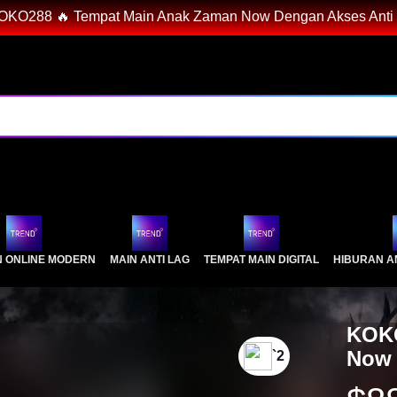
OKO288 🔥 Tempat Main Anak Zaman Now Dengan Akses Anti
 ONLINE MODERN
MAIN ANTI LAG
TEMPAT MAIN DIGITAL
HIBURAN A
KOKO
Now 
`2