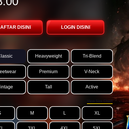
8.00
AFTAR DISINI
LOGIN DISINI
lassic
Heavyweight
Tri-Blend
reetwear
Premium
V-Neck
intage
Tall
Active
View Size Chart
S
M
L
XL
XL
3XL
4XL
5XL